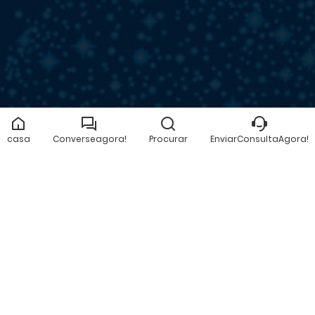
ENVIAR CONSULTA AGORA!
casa
Converseagora!
Procurar
EnviarConsultaAgora!
OBTER UMA COTAçãO