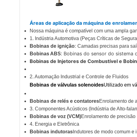
Áreas de aplicação da máquina de enrolame
Nossa máquina é compatível com uma ampla gama 
1. Indústria Automotiva (Peças Críticas de Segur
Bobinas de ignição
:
Camadas precisas para saíd
Bobinas do sensor do sistema de
Bobinas ABS
:
Bobinas de Injetores de Combustível e Bobin
2. Automação Industrial e Controle de Fluidos
Bobinas de válvulas solenoides
Utilizado em vá
Bobinas de relés e contatores
Enrolamento de a
3. Componentes Acústicos (Indústria de Alto-falan
Bobinas de voz (VCM)
Enrolamento de precisão p
4. Energia e Eletrônica
Bobinas indutoras
Indutores de modo comum e i