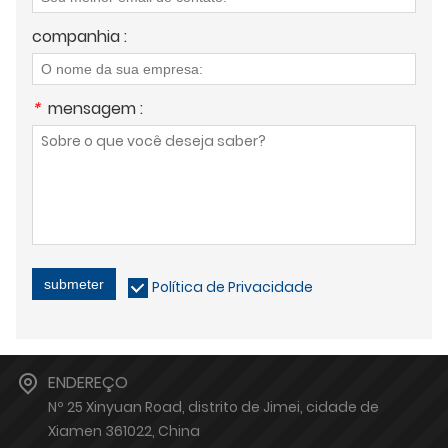
companhia :
*
mensagem :
submeter
Política de Privacidade
ENDEREÇO
Nº 25 Xinyuan Road, distrito de Jimei, cidade de
Xiamen 361022, China